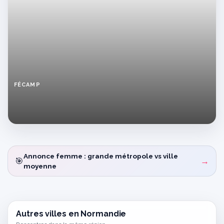
FÉCAMP
Femme
assurée
à
Fécamp
cherche
sexe
discret
Annonce femme : grande métropole vs ville
et
🎯
→
moyenne
sensuel
Autres villes en Normandie