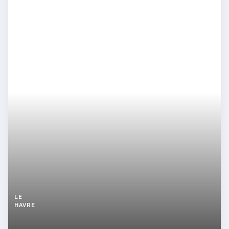
LE
HAVRE
Rachelle
du