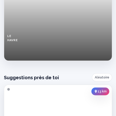
LE
HAVRE
Cherche
homme
seul
au
Havre
pour
soirées
Suggestions près de toi
Aléatoire
intimes
13 km