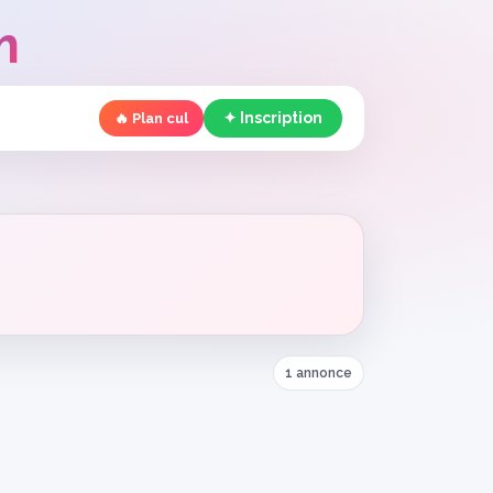
m
✦ Inscription
🔥 Plan cul
1 annonce