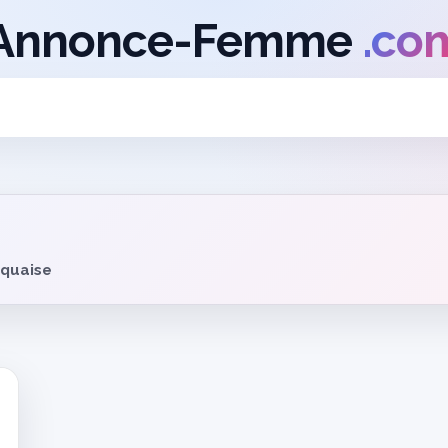
Annonce-Femme
.co
quaise