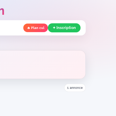
m
✦ Inscription
🔥 Plan cul
1 annonce