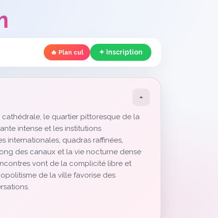
m
✦ Inscription
🔥 Plan cul
 cathédrale, le quartier pittoresque de la
te intense et les institutions
s internationales, quadras raffinées,
 long des canaux et la vie nocturne dense
encontres vont de la complicité libre et
politisme de la ville favorise des
rsations.