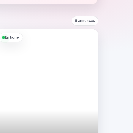
6 annonces
En ligne