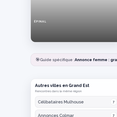
ÉPINAL
Femme
du
coin
à
Épinal
cherche
rencontre
🎯
Guide spécifique :
Annonce femme : gra
authentique
Autres villes en Grand Est
Rencontres dans la même région
Célibataires Mulhouse
7
Annonces Colmar
7