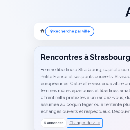
Recherche par ville
Rencontres à Strasbour
Femme libertine à Strasbourg, capitale europ
Petite France et ses ponts couverts, Strasbo
européennes. Cette effervescence attire une 
femmes mûres épanouies et libertines amatr
offrent mille prétextes à un rendez-vous, du 
assumée au coquin léger ou à l’entente plus
échanges ouverts et respectueux. Découvre
Changer de ville
6 annonces