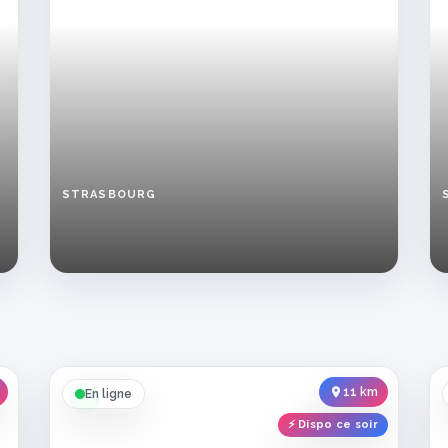
STRASBOURG
Femme
libertine
à
Strasbourg
cherche
rencontres
coquines
11 km
En ligne
⚡ Dispo ce soir