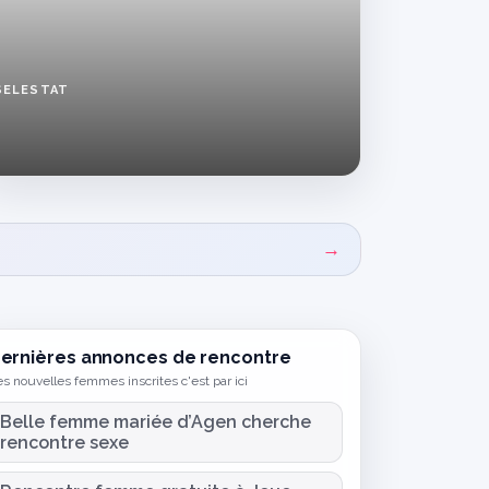
SELESTAT
Annonce
coquine
femme
à
Sélestat,
Loane
veut
→
te
voir
ce
soir
ernières annonces de rencontre
s nouvelles femmes inscrites c'est par ici
Belle femme mariée d’Agen cherche
rencontre sexe