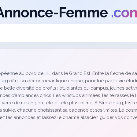
Annonce-Femme
.co
g
éenne au bord de l’Ill, dans le Grand Est. Entre la flèche de sa
urg offre un décor romantique unique, ponctué par la vie étudian
belle diversité de profils : étudiantes du campus, jeunes active
ices d’ambiances chics. Les winstubs animées, les terrasses le
verre de riesling au tête-à-tête plus intime. À Strasbourg, les r
 suivie, chacune choisissant sa cadence et ses limites. Le cosmo
z les annonces et laissez le charme alsacien guider vos conve