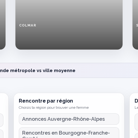
COLMAR
Je
suis
une
femme
de
Colmar
qui
nde métropole vs ville moyenne
cherche
une
rencontre
discrète
Rencontre par région
D
Choisis ta région pour trouver une femme
Le
Annonces Auvergne-Rhône-Alpes
Rencontres en Bourgogne-Franche-