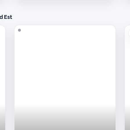
beau
jeune
homme
d Est