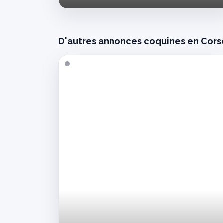
en
manque
D'autres annonces coquines en Cors