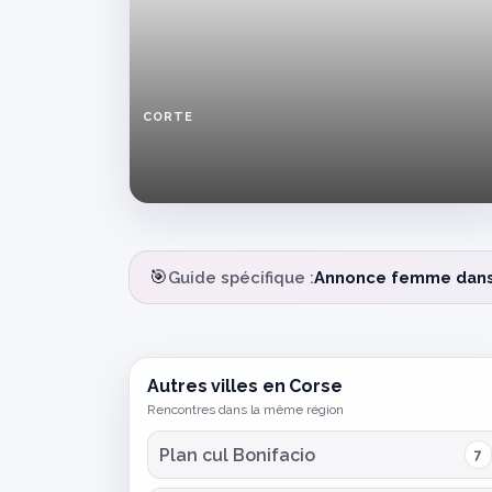
CORTE
Femme
infidèle
discrète
à
Corte
cherche
rencontre
🎯
Guide spécifique :
Annonce femme dans t
sans
engagement
Autres villes en Corse
Rencontres dans la même région
Plan cul Bonifacio
7