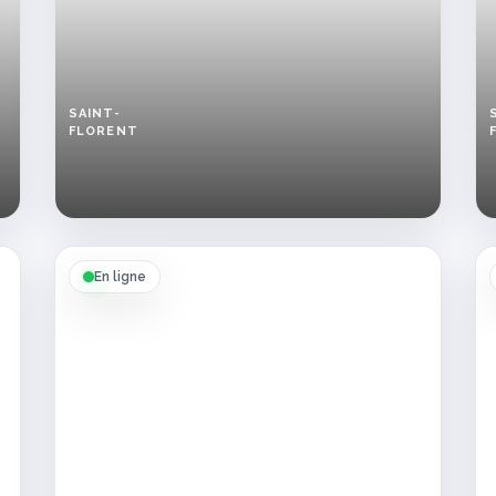
SAINT-
FLORENT
Femme
cherche
relation
sans
lendemain
à
Saint-
En ligne
Florent