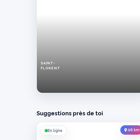
SAINT-
FLORENT
Femme
libre
cherche
plan
cul
discret
à
Suggestions près de toi
Saint-
Florent
06 km
En ligne