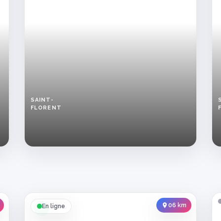
SAINT-
FLORENT
Femme
seule
à
Saint-
Florent
cherche
rencontre
authentique
06 km
En ligne