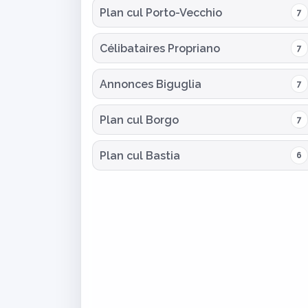
Plan cul Porto-Vecchio
7
Célibataires Propriano
7
Annonces Biguglia
7
Plan cul Borgo
7
Plan cul Bastia
6