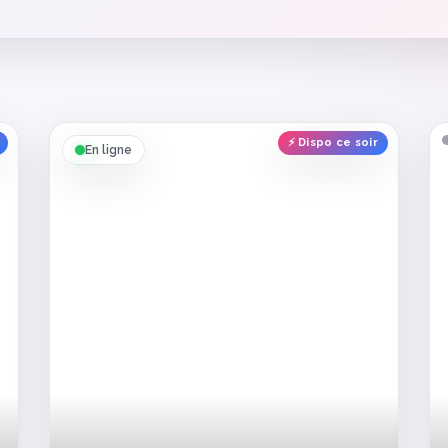
⚡ Dispo ce soir
En ligne