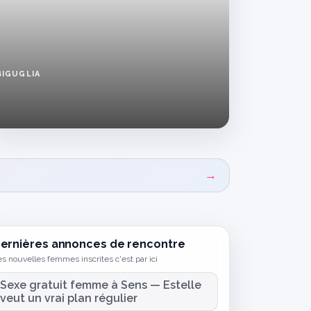
BIGUGLIA
Maman
libertine
à
Biguglia
cherche
une
soirée
→
chaude
—
annonce
sexe
gratuit
ernières annonces de rencontre
s nouvelles femmes inscrites c'est par ici
Sexe gratuit femme à Sens — Estelle
veut un vrai plan régulier