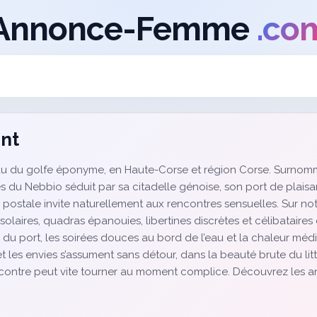
Annonce-Femme
.co
ent
au du golfe éponyme, en Haute-Corse et région Corse. Surnommé
es du Nebbio séduit par sa citadelle génoise, son port de plai
postale invite naturellement aux rencontres sensuelles. Sur not
olaires, quadras épanouies, libertines discrètes et célibataire
 du port, les soirées douces au bord de l’eau et la chaleur mé
re et les envies s’assument sans détour, dans la beauté brute du l
contre peut vite tourner au moment complice. Découvrez les an