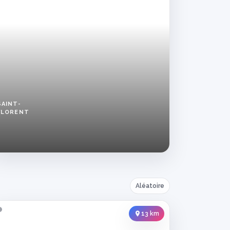
SAINT-
FLORENT
Femme
cherche
rencontre
coquine
sérieuse
à
Saint-
Aléatoire
Florent
13 km