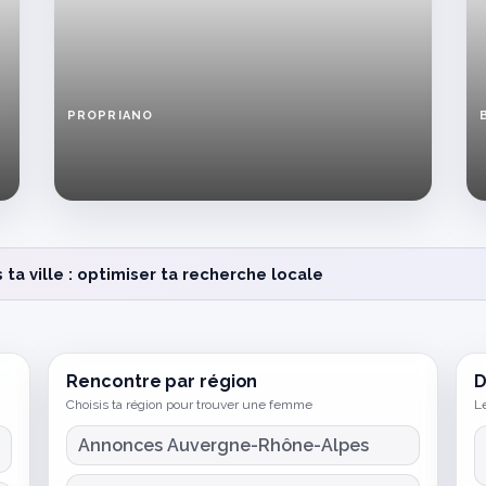
PROPRIANO
Femme
passionnée
cherche
rencontre
proche
de
toi
a ville : optimiser ta recherche locale
à
Propriano
Rencontre par région
D
Choisis ta région pour trouver une femme
Le
Annonces Auvergne-Rhône-Alpes