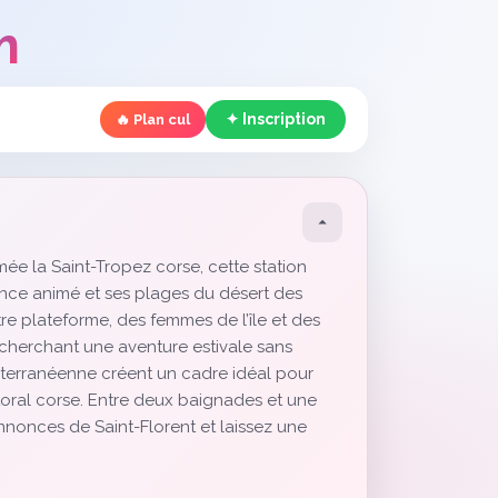
m
✦ Inscription
🔥 Plan cul
e la Saint-Tropez corse, cette station
sance animé et ses plages du désert des
re plateforme, des femmes de l’île et des
s cherchant une aventure estivale sans
diterranéenne créent un cadre idéal pour
ittoral corse. Entre deux baignades et une
nonces de Saint-Florent et laissez une