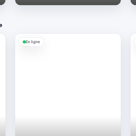
et
motivée
e
En ligne